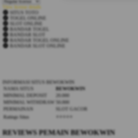
View license details
SITUS TOTO
TOGEL ONLINE
SLOT ONLINE
BANDAR TOGEL
BANDAR SLOT
BANDAR TOGEL ONLINE
BANDAR SLOT ONLINE
INFORMASI SITUS BEWOKWIN
NAMA SITUS
BEWOKWIN
MINIMAL DEPOSIT
20.000
MINIMAL WITHDRAW
50.000
PERMAINAN
SLOT GACOR
⭐️⭐️⭐️⭐️⭐️
Ratings Situs
REVIEWS PEMAIN BEWOKWIN