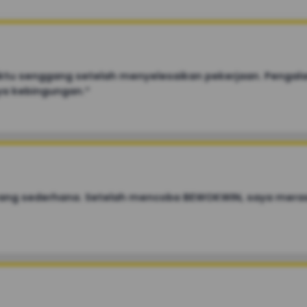
ktu senggang setelah menyelesaikan pekerjaan. Penga
a kebingungan.”
l yang sederhana. Setelah mencoba BEWOKWIN, saya mer