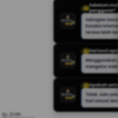
Sebelum mul
Q
pengguna?
Sebagian besa
koneksi intern
terasa lebih la
Hal kecil a
Q
Menggunakan p
mengatur wakt
Apakah seti
Q
Tidak. Ada yan
hari sesuai de
Rp.
20.000