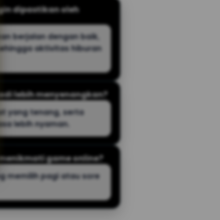
n dipastikan oleh
n berjalan dengan baik,
ehingga aktivitas hiburan
adi lebih menyenangkan?
t yang tenang, serta
sa lebih nyaman.
 menikmati game online?
g memilih pagi atau sore