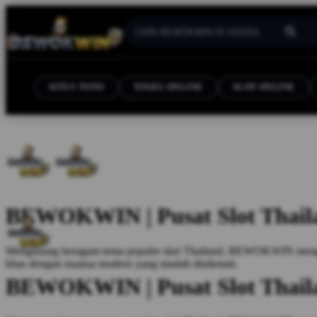
SITUS TOTO
TOGEL ONLINE
SLOT ONLINE
BEWOKWIN | Pusat Slot Thaila
Mengusung beragam tema populer dari Thailand, BEWOKWIN menghadi
khas dengan nuansa modern yang mudah dinikmati.
BEWOKWIN | Pusat Slot Thaila