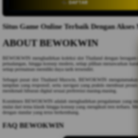
DAFTAR
Situs Game Online Terbaik Dengan Akses
ABOUT BEWOKWIN
BEWOKWIN menghadirkan koleksi slot Thailand dengan beragam tem
petualangan, hingga konsep modern, setiap pilihan menawarkan karak
setiap permainan memiliki daya tarik tersendiri.
Sebagai pusat slot Thailand Maxwin, BEWOKWIN mengutamakan ke
tampilan yang responsif, serta navigasi yang praktis membuat prose
menikmati hiburan digital sesuai preferensi masing-masing.
Komitmen BEWOKWIN adalah menghadirkan pengalaman yang menggabun
mulai dari tema klasik hingga konsep yang mengikuti tren terbaru
dengan standar yang terus berkembang.
FAQ BEWOKWIN